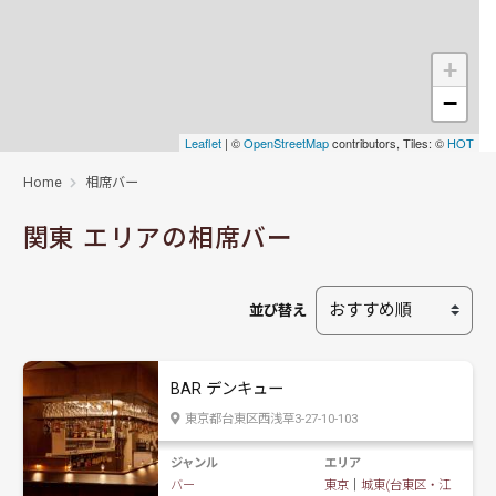
+
−
Leaflet
| ©
OpenStreetMap
contributors, Tiles: ©
HOT
Home
相席バー
関東 エリアの相席バー
並び替え
BAR デンキュー
東京都台東区西浅草3-27-10-103
ジャンル
エリア
バー
東京
｜
城東(台東区・江