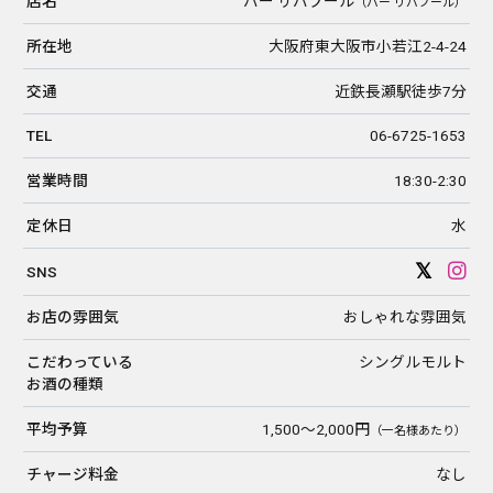
店名
バー リバプール
（バー リバプール）
所在地
大阪府東大阪市小若江2-4-24
交通
近鉄長瀬駅徒歩7分
TEL
06-6725-1653
営業時間
18:30-2:30
定休日
水
SNS
お店の雰囲気
おしゃれな雰囲気
こだわっている
シングルモルト
お酒の種類
平均予算
1,500〜2,000円
（一名様あたり）
チャージ料金
なし