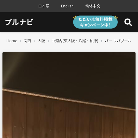
日本語
English
简体中文
Home
関西
大阪
中河内(東大阪・八尾・柏原)
バー リバプール