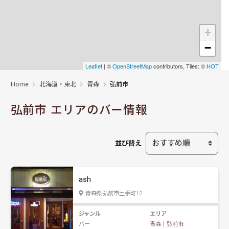
+
−
Leaflet
| ©
OpenStreetMap
contributors, Tiles: ©
HOT
Home
北海道・東北
青森
弘前市
弘前市 エリアのバー情報
並び替え
ash
青森県弘前市土手町12
ジャンル
エリア
バー
青森
｜
弘前市