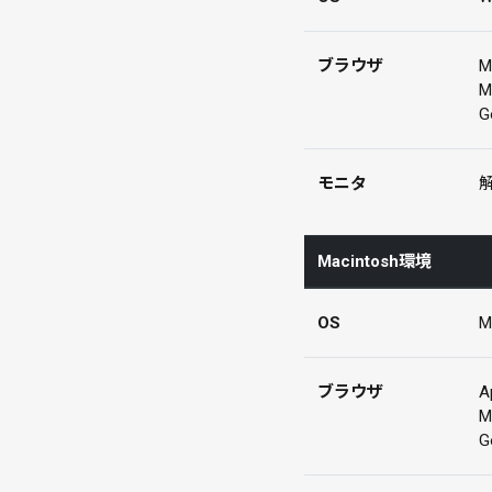
ブラウザ
M
M
G
モニタ
Macintosh環境
OS
M
ブラウザ
A
M
G