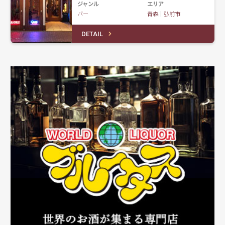
ジャンル
エリア
バー
青森
｜
弘前市
DETAIL