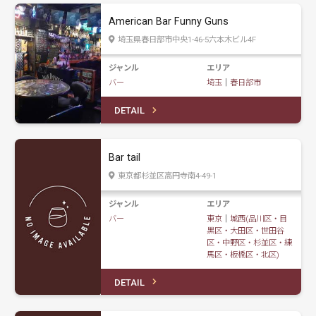
American Bar Funny Guns
埼玉県春日部市中央1-46-5六本木ビル4F
ジャンル
エリア
バー
埼玉
｜
春日部市
DETAIL
Bar tail
東京都杉並区高円寺南4-49-1
ジャンル
エリア
バー
東京
｜
城西(品川区・目
黒区・大田区・世田谷
区・中野区・杉並区・練
馬区・板橋区・北区)
DETAIL