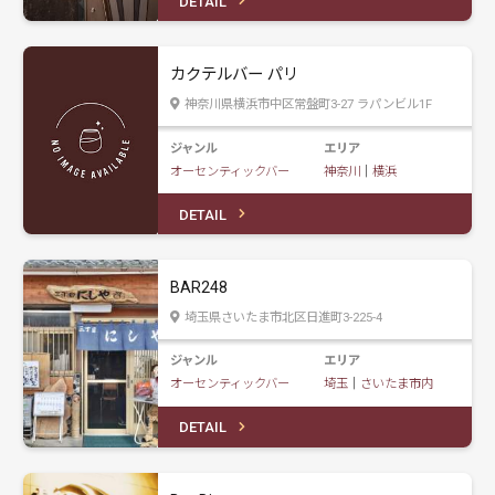
DETAIL
カクテルバー パリ
神奈川県横浜市中区常盤町3-27 ラパンビル1F
ジャンル
エリア
オーセンティックバー
神奈川
｜
横浜
DETAIL
BAR248
埼玉県さいたま市北区日進町3-225-4
ジャンル
エリア
オーセンティックバー
埼玉
｜
さいたま市内
DETAIL