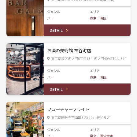
ジャンル
エリア
バー
東京
｜
港区
DETAIL
お酒の美術館 神谷町店
東京都港区虎ノ門5丁目13-1 虎ノ門40MTビル B1F
ジャンル
エリア
バー
東京
｜
港区
DETAIL
フューチャーフライト
東京都国分寺市南町3-23-12 山元ビル2F
ジャンル
エリア
バー
東京
｜
国分寺市