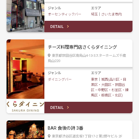
ジャンル
エリア
オーセンティックバー
埼玉
｜
さいたま市内
DETAIL
チーズ料理専門店さくらダイニング
東京都世田谷区南烏山4-13-3スターホームズ千歳
烏山220
ジャンル
エリア
ダイニングバー
東京
｜
城西(品川区・目
黒区・大田区・世田谷
区・中野区・杉並区・練
馬区・板橋区・北区)
DETAIL
BAR 食後の詩 3番
東京都渋谷区道玄坂1丁目17-2 第2野々ビル 2F