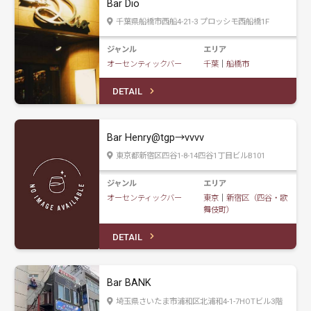
Bar Dio
千葉県船橋市西船4-21-3 プロッシモ西船橋1F
ジャンル
エリア
オーセンティックバー
千葉
｜
船橋市
DETAIL
Bar Henry@tgp→vvvv
東京都新宿区四谷1-8-14四谷1丁目ビルB101
ジャンル
エリア
オーセンティックバー
東京
｜
新宿区（四谷・歌
舞伎町）
DETAIL
Bar BANK
埼玉県さいたま市浦和区北浦和4-1-7HOTビル3階