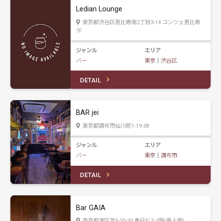
Ledian Lounge
東京都渋谷区恵比寿南2丁目3-14 コンツェ恵比寿
7F
ジャンル
エリア
バー
東京
｜
渋谷区
DETAIL
BAR jei
東京都調布市仙川町1-19-38
ジャンル
エリア
バー
東京
｜
調布市
DETAIL
Bar GAIA
東京都港区芝5-20-20 春日ビル3階(最上階)