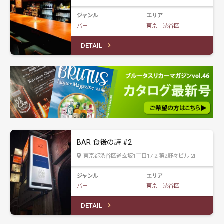
ジャンル
エリア
バー
東京
｜
渋谷区
DETAIL
BAR 食後の詩 #2
東京都渋谷区道玄坂1丁目17-2 第2野々ビル 2F
ジャンル
エリア
バー
東京
｜
渋谷区
DETAIL