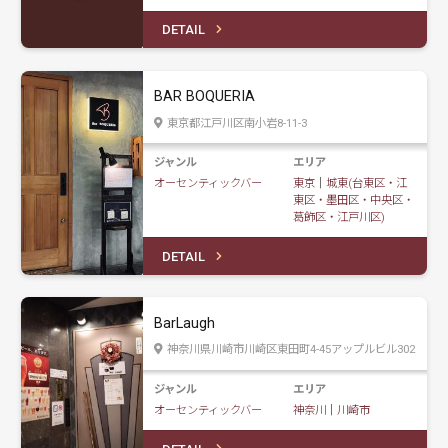
DETAIL
BAR BOQUERIA
東京都江戸川区南小岩8-11-3
ジャンル
エリア
オーセンティックバー
東京
｜
城東(台東区・江
東区・墨田区・中央区・
葛飾区・江戸川区)
DETAIL
BarLaugh
神奈川県川崎市川崎区東田町4-45アップルビル302
ジャンル
エリア
オーセンティックバー
神奈川
｜
川崎市