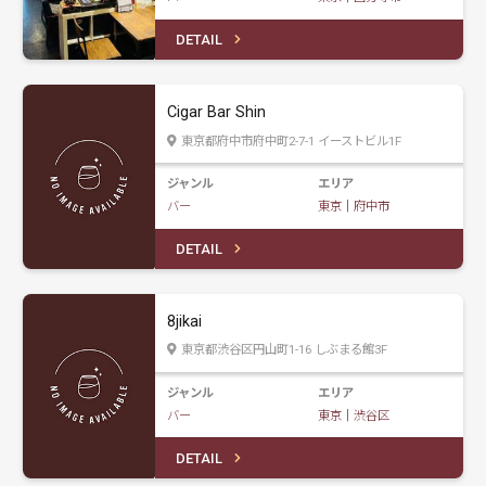
DETAIL
Cigar Bar Shin
東京都府中市府中町2-7-1 イーストビル1F
ジャンル
エリア
バー
東京
｜
府中市
DETAIL
8jikai
東京都渋谷区円山町1-16 しぶまる館3F
ジャンル
エリア
バー
東京
｜
渋谷区
DETAIL