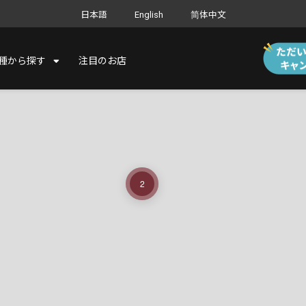
日本語
English
简体中文
種から探す
注目のお店
2