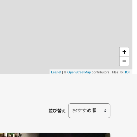
+
−
Leaflet
| ©
OpenStreetMap
contributors, Tiles: ©
HOT
並び替え