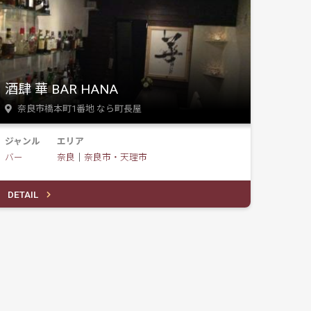
酒肆 華 BAR HANA
奈良市橋本町1番地 なら町長屋
ジャンル
エリア
バー
奈良
｜
奈良市・天理市
DETAIL