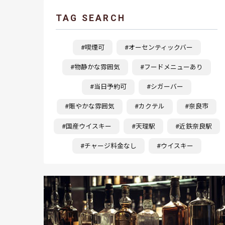
TAG SEARCH
#喫煙可
#オーセンティックバー
#物静かな雰囲気
#フードメニューあり
#当日予約可
#シガーバー
#賑やかな雰囲気
#カクテル
#奈良市
#国産ウイスキー
#天理駅
#近鉄奈良駅
#チャージ料金なし
#ウイスキー