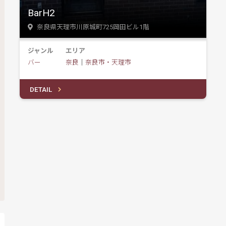
BarH2
奈良県天理市川原城町725岡田ビル1階
ジャンル
エリア
バー
奈良
｜
奈良市・天理市
DETAIL