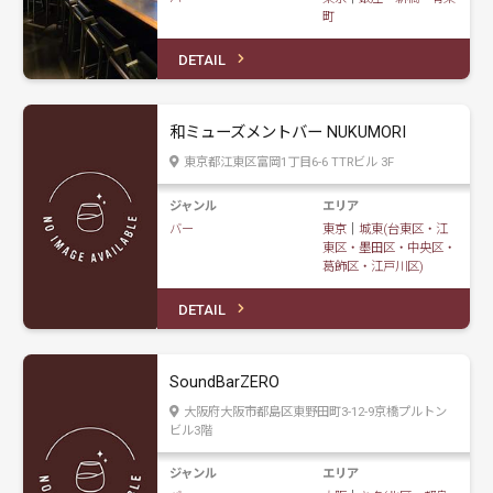
町
DETAIL
和ミューズメントバー NUKUMORI
東京都江東区富岡1丁目6-6 TTRビル 3F
ジャンル
エリア
バー
東京
｜
城東(台東区・江
東区・墨田区・中央区・
葛飾区・江戸川区)
DETAIL
SoundBarZERO
大阪府大阪市都島区東野田町3-12-9京橋プルトン
ビル3階
ジャンル
エリア