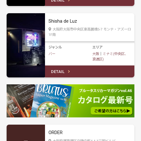
DETAIL
Shisha de Luz
大阪府大阪市中央区東高麗橋5-7 モンテ・アズーロ
1F南
ジャンル
エリア
バー
大阪
｜
ミナミ(中央区、
浪速区)
DETAIL
ORDER
大阪府堺市堺区向陵中町4-4-3三国ビル1F