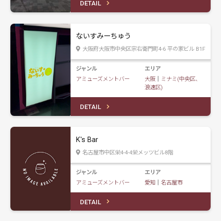
DETAIL
ないすみーちゅう
大阪府大阪市中央区宗右衛門町4-6 平の家ビル B1F
ジャンル
エリア
アミューズメントバー
大阪
｜
ミナミ(中央区、
浪速区)
DETAIL
K's Bar
名古屋市中区栄4-4-4栄メッツビル8階
ジャンル
エリア
アミューズメントバー
愛知
｜
名古屋市
DETAIL