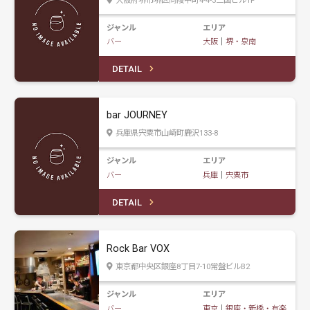
ジャンル
エリア
バー
大阪
｜
堺・泉南
DETAIL
bar JOURNEY
兵庫県宍粟市山崎町鹿沢133-8
ジャンル
エリア
バー
兵庫
｜
宍粟市
DETAIL
Rock Bar VOX
東京都中央区銀座8丁目7-10常盤ビルB2
ジャンル
エリア
バー
東京
｜
銀座・新橋・有楽