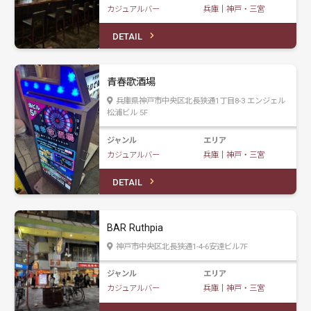
カジュアルバー
兵庫
｜
神戸・三宮
DETAIL
青春歌酒場
兵庫県神戸市中央区北長狭通1丁目8-3 エンジェル
松浦ビル 5F
ジャンル
エリア
カジュアルバー
兵庫
｜
神戸・三宮
DETAIL
BAR Ruthpia
神戸市中央区北長狭通1-4-6安達ビル7F
ジャンル
エリア
カジュアルバー
兵庫
｜
神戸・三宮