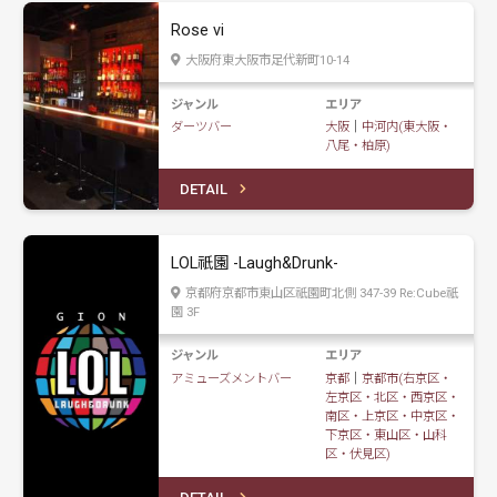
Rose vi
大阪府東大阪市足代新町10-14
ジャンル
エリア
ダーツバー
大阪
｜
中河内(東大阪・
八尾・柏原)
DETAIL
LOL祇園 -Laugh&Drunk-
京都府京都市東山区祇園町北側 347-39 Re:Cube祇
園 3F
ジャンル
エリア
アミューズメントバー
京都
｜
京都市(右京区・
左京区・北区・西京区・
南区・上京区・中京区・
下京区・東山区・山科
区・伏見区)