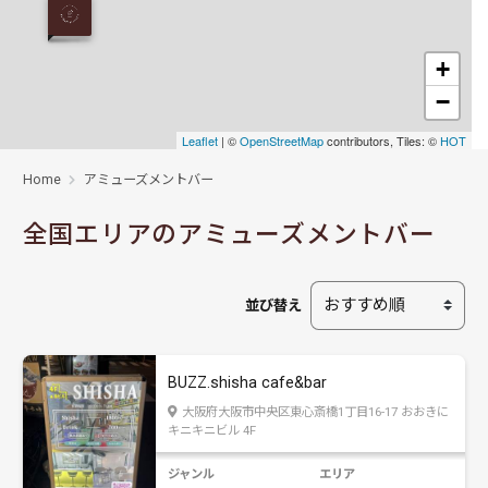
+
−
Leaflet
| ©
OpenStreetMap
contributors, Tiles: ©
HOT
Home
アミューズメントバー
全国エリアのアミューズメントバー
並び替え
BUZZ.shisha cafe&bar
大阪府大阪市中央区東心斎橋1丁目16-17 おおきに
キニキニビル 4F
ジャンル
エリア