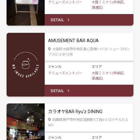
アミューズメントバー
大阪
｜
ミナミ(中央区、
浪速区)
DETAIL
AMUSEMENT BAR AQUA
大阪府大阪市中央区東心斎橋1-17-27 ニューコロン
ブスビル3F12号
ジャンル
エリア
アミューズメントバー
大阪
｜
ミナミ(中央区、
浪速区)
DETAIL
カラオケBAR Ryu'z DINING
兵庫県神戸市中央区加納町4丁目6-5 ロイヤルビル
601
ジャンル
エリア