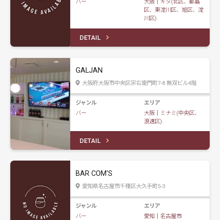
バー
大阪
｜
キタ(北区、都島
区、東淀川区、旭区、淀
川区)
DETAIL
GALJAN
大阪府大阪市中央区宗右衛門町7-8 無双ビル4階
ジャンル
エリア
バー
大阪
｜
ミナミ(中央区、
浪速区)
DETAIL
BAR COM'S
愛知県名古屋市千種区大久手町5-3
ジャンル
エリア
バー
愛知
｜
名古屋市