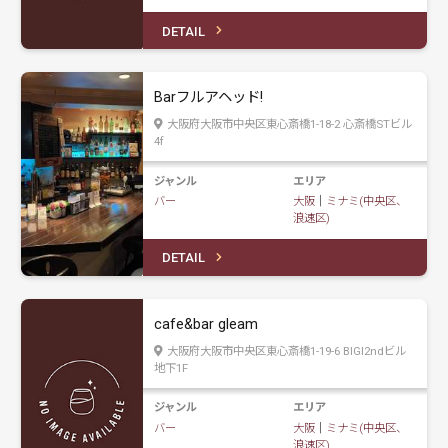
DETAIL
Barフルアヘッド!
大阪府大阪市中央区東心斎橋1-18-2 心斎橋STビル
4f
ジャンル
エリア
バー
大阪
｜
ミナミ(中央区、
浪速区)
DETAIL
cafe&bar gleam
大阪府大阪市中央区東心斎橋1-19-6 BIGI2ndビル
地下1F
ジャンル
エリア
バー
大阪
｜
ミナミ(中央区、
浪速区)