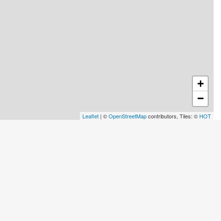
+
−
Leaflet
| ©
OpenStreetMap
contributors, Tiles: ©
HOT