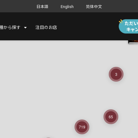
日本語
English
简体中文
種から探す
注目のお店
3
65
719