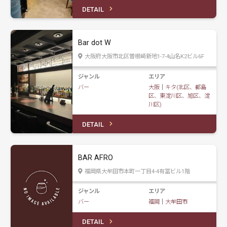
DETAIL
Bar dot W
大阪府大阪市北区曽根崎新地1-7-4山名K2ビル6F
ジャンル
エリア
バー
大阪
｜
キタ(北区、都島
区、東淀川区、旭区、淀
川区)
DETAIL
BAR AFRO
福岡県大牟田市本町一丁目4-4有冨ビル1階
ジャンル
エリア
バー
福岡
｜
大牟田市
DETAIL