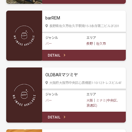
barREM
長野県佐久市佐久平駅南15-3永存第二ビル2F201
ジャンル
エリア
バー
長野
｜
佐久市
DETAIL
OLDBARマツミヤ
大阪府大阪市中央区心斎橋筋1-10-12トレスビル4F
ジャンル
エリア
バー
大阪
｜
ミナミ(中央区、
浪速区)
DETAIL