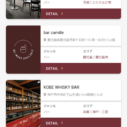
バー
茨城
｜
ひたちなか市
DETAIL
bar camille
鹿児島県鹿児島市東千石町7-10 第一米沢ビル2階
ジャンル
エリア
バー
鹿児島
｜
鹿児島市
DETAIL
KOBE WHISKY BAR
神戸市中央区下山手通2-16-8新興ビル2F
ジャンル
エリア
バー
兵庫
｜
神戸・三宮
DETAIL