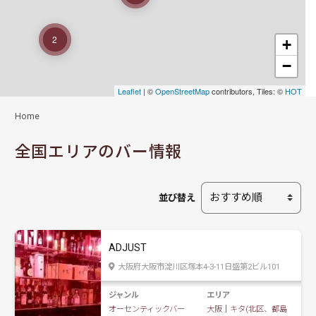
2
+
−
Leaflet
| ©
OpenStreetMap
contributors, Tiles: ©
HOT
Home
全国エリアのバー情報
並び替え
ADJUST
大阪府大阪市淀川区塚本4-3-11日盛第2ビル101
ジャンル
エリア
オーセンティックバー
大阪
｜
キタ(北区、都島