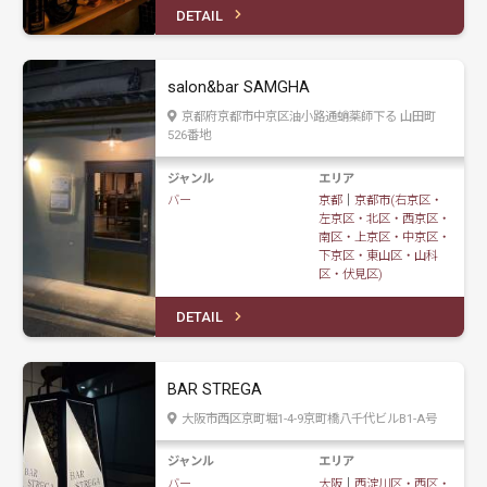
DETAIL
salon&bar SAMGHA
京都府京都市中京区油小路通蛸薬師下る 山田町
526番地
ジャンル
エリア
バー
京都
｜
京都市(右京区・
左京区・北区・西京区・
南区・上京区・中京区・
下京区・東山区・山科
区・伏見区)
DETAIL
BAR STREGA
大阪市西区京町堀1-4-9京町橋八千代ビルB1-A号
ジャンル
エリア
バー
大阪
｜
西淀川区・西区・