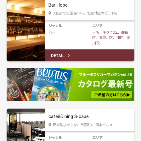
Bar Hope
大阪府北区堂島1-4-23 北新地吉本ビル1階
ジャンル
エリア
バー
大阪
｜
キタ(北区、都島
区、東淀川区、旭区、淀
川区)
DETAIL
cafe&Dining S-cape
茨城県ひたちなか市表町4-9清水ビル1F
ジャンル
エリア