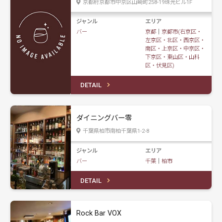
京都府京都市中京区山崎町258-19珠光ビル1F
ジャンル
エリア
バー
京都
｜
京都市(右京区・
左京区・北区・西京区・
南区・上京区・中京区・
下京区・東山区・山科
区・伏見区)
DETAIL
ダイニングバー零
千葉県柏市南柏千葉県1-2-8
ジャンル
エリア
バー
千葉
｜
柏市
DETAIL
Rock Bar VOX