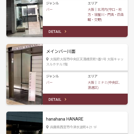
ジャンル
エリア
バー
大阪
｜
北河内(守口・枚
方・寝屋川・門真・四条
畷・交野)
DETAIL
メインバー川面
大阪府大阪市中央区天満橋京町1番1号 大阪キャッ
スルホテル7階
ジャンル
エリア
バー
大阪
｜
ミナミ(中央区、
浪速区)
DETAIL
hanahana HANARE
兵庫県西宮市今津水波町4-21 1F