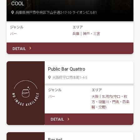
COOL
兵庫県神戸市中央区下山手通2-17-10 ライオンビルB1
ジャンル
エリア
バー
兵庫
｜
神戸・三宮
DETAIL
Public Bar Quattro
大阪府守口市本町1-4-5
ジャンル
エリア
バー
大阪
｜
北河内(守口・枚
方・寝屋川・門真・四条
畷・交野)
DETAIL