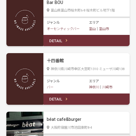
Bar BOU
富山県富山市桜木町6-8 桜木町ビル地下1階
ジャンル
エリア
オーセンティックバー
富山
｜
富山市
DETAIL
十四番館
神奈川県川崎市幸区大宮町1310 ミューザ川崎138
ジャンル
エリア
バー
神奈川
｜
川崎市
DETAIL
béat cafe&burger
大阪府寝屋川市池田東町8-4