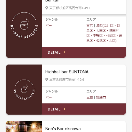
Bar tail
東京都杉並区高円寺南4-49-1
ジャンル
エリア
バー
東京
｜
城西(品川区・目
黒区・大田区・世田谷
区・中野区・杉並区・練
馬区・板橋区・北区)
DETAIL
Highball bar SUNTONA
三重県鈴鹿市算所1-12-6
ジャンル
エリア
バー
三重
｜
鈴鹿市
DETAIL
Bob's Bar okinawa