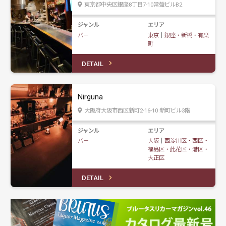
東京都中央区銀座8丁目7-10常盤ビルB2
ジャンル
エリア
バー
東京
｜
銀座・新橋・有楽
町
DETAIL
Nirguna
大阪府大阪市西区新町2-16-10 新町ビル3階
ジャンル
エリア
バー
大阪
｜
西淀川区・西区・
福島区・此花区・港区・
大正区
DETAIL