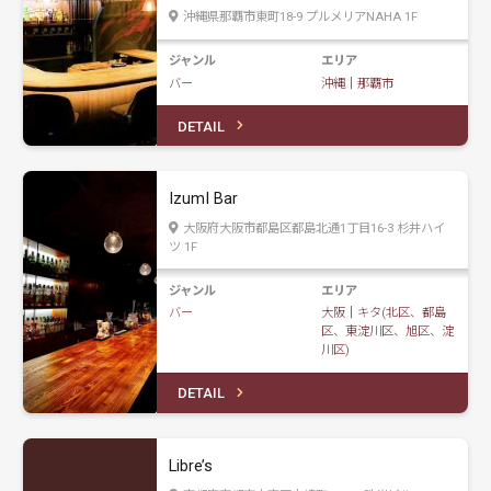
沖縄県那覇市東町18-9 プルメリアNAHA 1F
ジャンル
エリア
バー
沖縄
｜
那覇市
DETAIL
IzumI Bar
大阪府大阪市都島区都島北通1丁目16-3 杉井ハイ
ツ 1F
ジャンル
エリア
バー
大阪
｜
キタ(北区、都島
区、東淀川区、旭区、淀
川区)
DETAIL
Libre’s