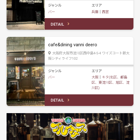
ジャンル
エリア
バー
兵庫
｜
西宮
DETAIL
cafe&dining vanni deero
大阪府大阪市淀川区西中島4-5-4 ワイズコート新大
阪シティライフ102
ジャンル
エリア
バー
大阪
｜
キタ(北区、都島
区、東淀川区、旭区、淀
川区)
DETAIL